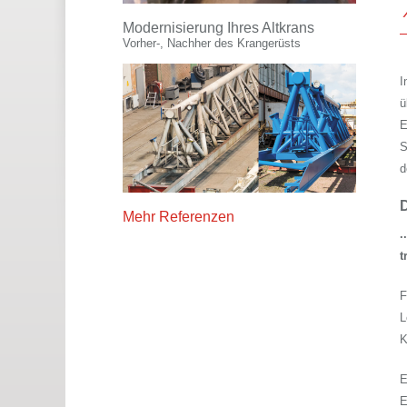
Modernisierung Ihres Altkrans
Vorher-, Nachher des Krangerüsts
I
ü
E
S
d
Mehr Referenzen
.
t
F
L
K
E
E