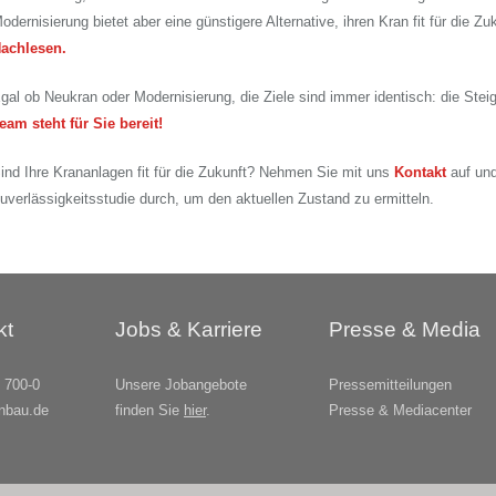
odernisierung bietet aber eine günstigere Alternative, ihren Kran fit für die 
achlesen.
gal ob Neukran oder Modernisierung, die Ziele sind immer identisch: die Stei
eam steht für Sie bereit!
ind Ihre Krananlagen fit für die Zukunft? Nehmen Sie mit uns
Kontakt
auf und
uverlässigkeitsstudie durch, um den aktuellen Zustand zu ermitteln.
kt
Jobs & Karriere
Presse & Media
 700-0
Unsere Jobangebote
Pressemitteilungen
nbau.de
finden Sie
hier
.
Presse & Mediacenter