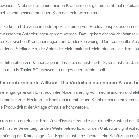
ewandelt. Viele dieser renommierten Kranhersteller gibt es nicht mehr, soda
ach einem geeigneten neuen Kran gesteckt werden muss.
inzu kommt die zunehmende Spezialisierung von Produktionsprozessen in de
ewünschten Anforderungen gerecht werden. Dazu gehört ebenso der Wunsch
en klassischen Kranbauer sogar zum Umdenken zwingt. Der traditionelle Met
erdende Stellung ein, der Anteil der Elektronik und Elektrotechnik am Kran ste
ie Integration von Krananlagen in das prozessgesteuerte System ist seit Jahr
lles mittels Tablet-PC überwacht und gesteuert werden soll.
er modernisierte Altkran: Die Vorteile eines neuen Krans b
ie eingangs erwähnt, ist auch die Modernisierung von mechanischen und ele
lternative zum Neukran. In Kombination mit neuen Krankomponenten kann som
ie Produktivität der Anlage oftmals erhöht werden.
orab muss durch eine Kran-Zuverlässigkeitsstudie der aktuelle Zustand des 
echnische Bewertung für den Weiterbetrieb bzw. für den Umbau und gibt Aufsc
rmüdung der Krananlage. Das Ergebnis ist eine theoretische Schätzung der 