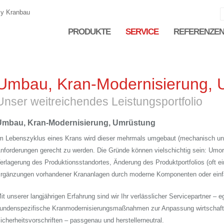
y Kranbau
PRODUKTE
SERVICE
REFERENZE
Umbau, Kran-Modernisierung, 
Unser weitreichendes Leistungsportfolio
Umbau, Kran-Modernisierung, Umrüstung
m Lebenszyklus eines Krans wird dieser mehrmals umgebaut (mechanisch und 
nforderungen gerecht zu werden. Die Gründe können vielschichtig sein: Umorga
erlagerung des Produktionsstandortes, Änderung des Produktportfolios (oft ei
rgänzungen vorhandener Krananlagen durch moderne Komponenten oder einfac
it unserer langjährigen Erfahrung sind wir Ihr verlässlicher Servicepartner –
undenspezifische Kranmodernisierungsmaßnahmen zur Anpassung wirtschaftli
icherheitsvorschriften – passgenau und herstellerneutral.