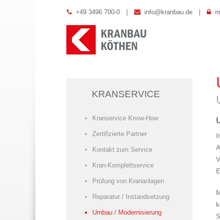
+49 3496 700-0
|
info@kranbau.de
|
m
KRANSERVICE
Kranservice Know-How
Zertifizierte Partner
I
A
Kontakt zum Service
V
Kran-Komplettservice
E
Prüfung von Krananlagen
M
Reparatur / Instandsetzung
k
Umbau / Modernisierung
S