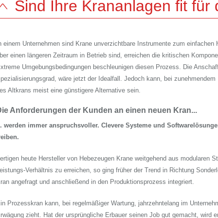
Sind Ihre Krananlagen fit für
n einem Unternehmen sind Krane unverzichtbare Instrumente zum einfachen
ber einen längeren Zeitraum in Betrieb sind, erreichen die kritischen Kompo
xtreme Umgebungsbedingungen beschleunigen diesen Prozess. Die Anschaff
pezialisierungsgrad, wäre jetzt der Idealfall. Jedoch kann, bei zunehmende
es Altkrans meist eine günstigere Alternative sein.
Die Anforderungen der Kunden an einen neuen Kran...
.. werden immer anspruchsvoller. Clevere Systeme und Softwarelösunge
reiben.
ertigen heute Hersteller von Hebezeugen Krane weitgehend aus modularen 
eistungs-Verhältnis zu erreichen, so ging früher der Trend in Richtung Sonder
ran angefragt und anschließend in den Produktionsprozess integriert.
in Prozesskran kann, bei regelmäßiger Wartung, jahrzehntelang im Unterneh
rwägung zieht. Hat der ursprüngliche Erbauer seinen Job gut gemacht, wird er