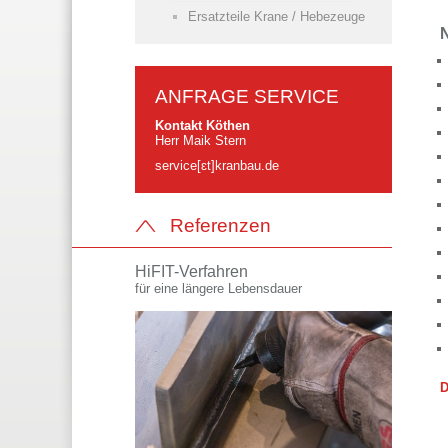
Ersatzteile Krane / Hebezeuge
N
ANFRAGE SERVICE
Kontakt Köthen
Herr Maik Stern
service[ɛt]kranbau.de
Referenzen
HiFIT-Verfahren
für eine längere Lebensdauer
D