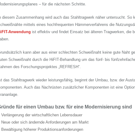
odernisierungsplanes – für die nächsten Schritte.
n diesem Zusammenhang wird auch das Stahltragwerk näher untersucht. So k
chweißnähte mittels eines hochfrequenten Hämmerverfahrens die Nutzungsda
iFIT-Anwendung
ist effektiv und findet Einsatz bei älteren Tragwerken, die 
aben.
rundsätzlich kann aber aus einer schlechten Schweißnaht keine gute Naht g
uten Schweißnaht durch die HiFIT-Behandlung um das fünf- bis fünfzehnfach
ahmen des Forschungsprojektes „REFRESH“.
st das Stahltragwerk wieder leistungsfähig, beginnt der Umbau, bzw. der Aus
omponenten. Auch das Nachrüsten zusätzlicher Komponenten ist eine Option 
rananlage.
ründe für einen Umbau bzw. für eine Modernisierung sind
Verlängerung der wirtschaftlichen Lebensdauer
Neue oder sich ändernde Anforderungen am Markt
Bewältigung höherer Produktionsanforderungen