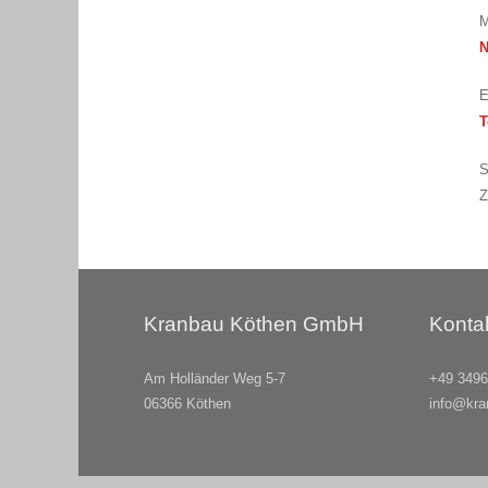
M
N
E
T
S
Z
Kranbau Köthen GmbH
Konta
Am Holländer Weg 5-7
+49 3496
06366 Köthen
info@kra